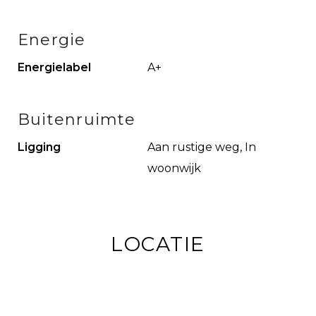
wordt aanvaard voor enige onvolledigheid, onjuistheid of
Energie
anderszins, of de consequenties daarvan. Alle maten en
afmetingen zijn indicatief.
Energielabel
A+
Gepubliceerde metingen worden niet NEN gemeten
Buitenruimte
Ligging
Aan rustige weg, In
woonwijk
LOCATIE