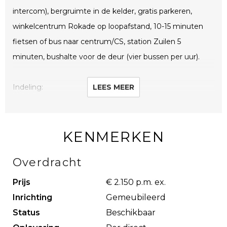
intercom), bergruimte in de kelder, gratis parkeren,
winkelcentrum Rokade op loopafstand, 10-15 minuten
fietsen of bus naar centrum/CS, station Zuilen 5
minuten, bushalte voor de deur (vier bussen per uur).
Indeling:
LEES MEER
Hal, slaapkamer (7 m2) met balkon, toilet met wastafel,
badkamer met douche en wastafel, meterkast, berghok
met wasmachine en droger, slaapkamer (16 m2) met
KENMERKEN
grote inbouwkast, zeer ruime woonkamer met grote
Overdracht
ramen en handig ingebouwd bureau, volledig ingerichte
open keuken, ruim balkon met uitzicht op park.
Prijs
€ 2.150 p.m. ex.
Inrichting
Gemeubileerd
Wij zijn gespecialiseerd in de bemiddeling voor expats
Status
Beschikbaar
die tijdelijk in Nederland gestationeerd worden.